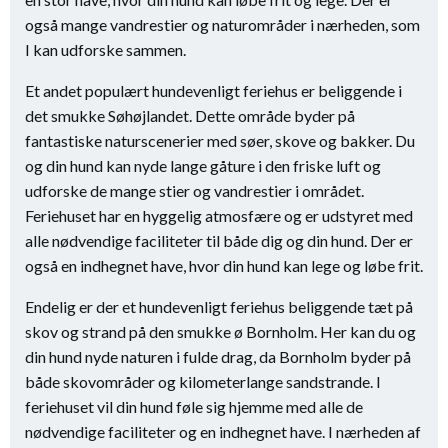
også mange vandrestier og naturområder i nærheden, som
I kan udforske sammen.
Et andet populært hundevenligt feriehus er beliggende i
det smukke Søhøjlandet. Dette område byder på
fantastiske naturscenerier med søer, skove og bakker. Du
og din hund kan nyde lange gåture i den friske luft og
udforske de mange stier og vandrestier i området.
Feriehuset har en hyggelig atmosfære og er udstyret med
alle nødvendige faciliteter til både dig og din hund. Der er
også en indhegnet have, hvor din hund kan lege og løbe frit.
Endelig er der et hundevenligt feriehus beliggende tæt på
skov og strand på den smukke ø Bornholm. Her kan du og
din hund nyde naturen i fulde drag, da Bornholm byder på
både skovområder og kilometerlange sandstrande. I
feriehuset vil din hund føle sig hjemme med alle de
nødvendige faciliteter og en indhegnet have. I nærheden af