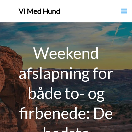
Videre
Vi Med Hund
til
indhold
Weekend
afslapning for
både to- og
firbenede: De