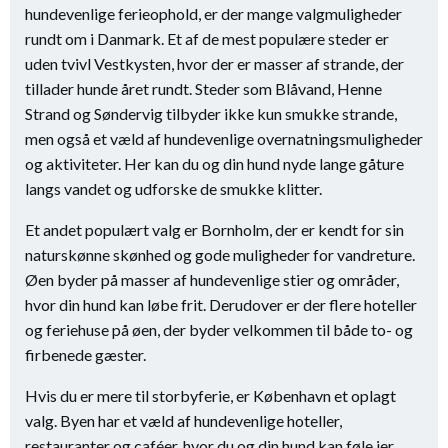
hundevenlige ferieophold, er der mange valgmuligheder
rundt om i Danmark. Et af de mest populære steder er
uden tvivl Vestkysten, hvor der er masser af strande, der
tillader hunde året rundt. Steder som Blåvand, Henne
Strand og Søndervig tilbyder ikke kun smukke strande,
men også et væld af hundevenlige overnatningsmuligheder
og aktiviteter. Her kan du og din hund nyde lange gåture
langs vandet og udforske de smukke klitter.
Et andet populært valg er Bornholm, der er kendt for sin
naturskønne skønhed og gode muligheder for vandreture.
Øen byder på masser af hundevenlige stier og områder,
hvor din hund kan løbe frit. Derudover er der flere hoteller
og feriehuse på øen, der byder velkommen til både to- og
firbenede gæster.
Hvis du er mere til storbyferie, er København et oplagt
valg. Byen har et væld af hundevenlige hoteller,
restauranter og caféer, hvor du og din hund kan føle jer