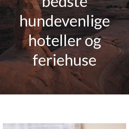
bedste
hundevenlige
hoteller og
feriehuse